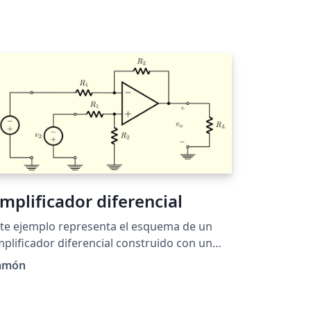
mplificador diferencial
te ejemplo representa el esquema de un
plificador diferencial construido con un
plificador operacional y cinco resistencias,
amón
 cual se usa para calcular la ganancia de la
ferencia de dos señales independientes. Las
aciones son las siguientes: v1: tensión de