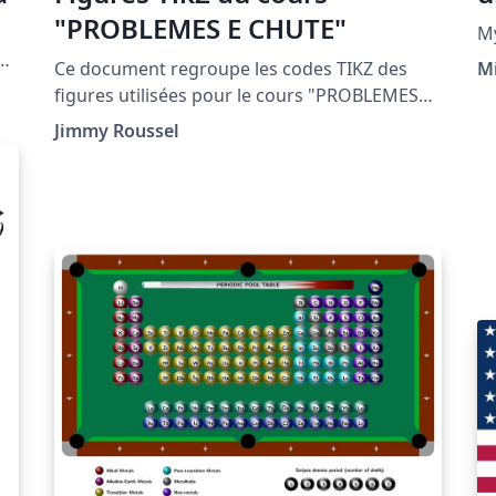
"PROBLEMES E CHUTE"
s
My
n
Ce document regroupe les codes TIKZ des
M
figures utilisées pour le cours "PROBLEMES
da
DE CHUTE" situé à la page http://femto-
Jimmy Roussel
physique.fr/mecanique/meca_C3.php
a
 y
y
ón