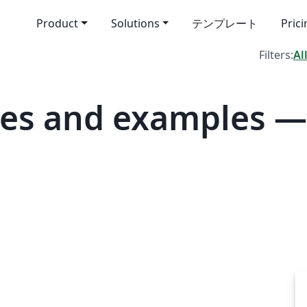
Product
Solutions
テンプレート
Pric
Filters:
Al
es and examples —