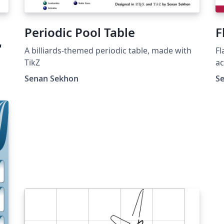
Periodic Pool Table
F
"
A billiards-themed periodic table, made with
Fl
TikZ
ac
sp
Senan Sekhon
S
-
el