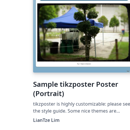
Sample tikzposter Poster
(Portrait)
tikzposter is highly customizable: please se
the style guide. Some nice themes are
available.
LianTze Lim