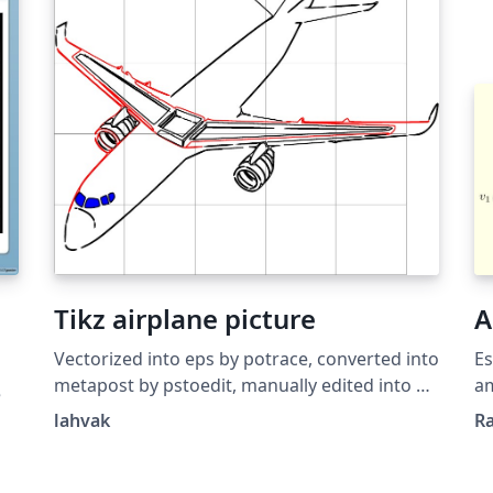
Tikz airplane picture
A
Vectorized into eps by potrace, converted into
Es
metapost by pstoedit, manually edited into a
am
e
tikz picture, cleaned up a bit. Source:
am
lahvak
R
https://github.com/lahvak/TeX-
el
stuff/blob/master/plane.tex
di
not