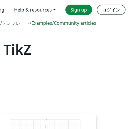
ing
Help & resources
Sign up
ログイン
l
/
テンプレート
/
Examples
/
Community articles
 TikZ