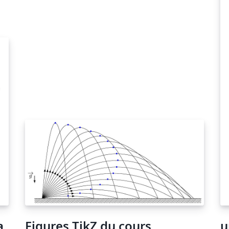
a
Figures TikZ du cours
u