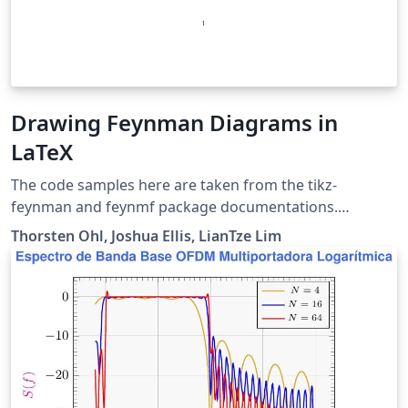
Drawing Feynman Diagrams in
LaTeX
The code samples here are taken from the tikz-
feynman and feynmf package documentations.
Compile with LuaLaTeX to get the most out of tikz-
Thorsten Ohl, Joshua Ellis, LianTze Lim
feynman.