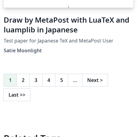
Draw by MetaPost with LuaTeX and
luamplib in Japanese
Test paper for Japanese TeX and MetaPost User
Satie Moonlight
1
2
3
4
5
…
Next
>
Last
>>