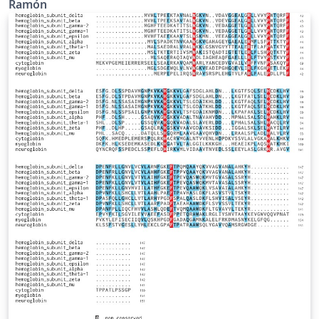
Ramón
la Tercera Sesión del Congreso Nacional del Pueblo y
fue izada oficialmente el 1 de julio de 1997, en una
ceremonia en la cual la soberanía de Hong Kong pasó
del Reino Unido a China. El color de fondo de la
bandera, según las especificaciones del gobierno de
Hong Kong debe ser igual al rojo de la bandera
nacional, para lo cual se usó el color HTML expresado
como #CF142B. El símbolo que está en la bandera, es el
de la flor nacional local, similar a la orquídea, del árbol
"Bauhinia blakeana". Esta "orquídea" estilizada está
inscrita en una circunferencia que debe abarcar el 60%
del alto de la bandera y ubicada en su centro
geométrico y cada "pétalo" debe llevar una estrella de 5
puntas con una inclinación de 25 grados. La relación
alto/largo de la bandera es 3:2 y su esquema de
construcción aproximado aparece en el enlace
HKSARFlagConstructionSheet.svg. Una mitad de cada
pétalo es un semicírculo, mientras que la otra mitad