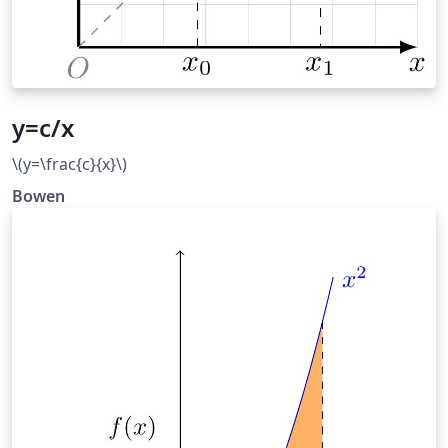
y=c/x
\(y=\frac{c}{x}\)
Bowen