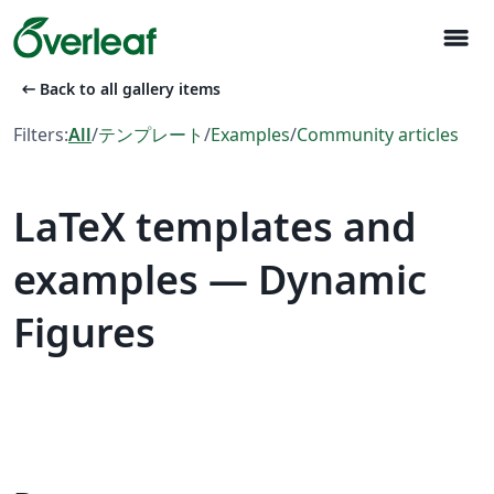
menu
arrow_left_alt
Back to all gallery items
Filters:
All
/
テンプレート
/
Examples
/
Community articles
LaTeX templates and
examples — Dynamic
Figures