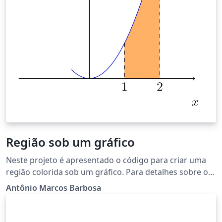
Região sob um gráfico
Neste projeto é apresentado o código para criar uma
região colorida sob um gráfico. Para detalhes sobre o
projeto: marcos.ufal.mat@gmail.com
Antônio Marcos Barbosa