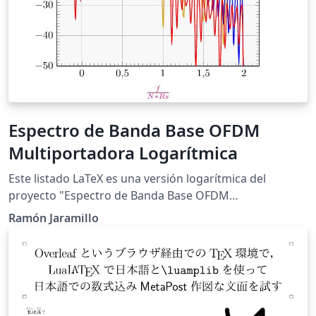
Espectro de Banda Base OFDM
Multiportadora Logarítmica
Este listado LaTeX es una versión logarítmica del
proyecto "Espectro de Banda Base OFDM
Multiportadora" que muestra las notorias diferencias
Ramón Jaramillo
en el trazado de las curvas del espectro OFDM
correspondiente a 4, 16 y 64 subportadoras, cuando se
aplica una escala lineal logarítmica en base 10. Esta
figura se basa en la mostrada en la página 643 del texto
"Digital Modulation Techniques, Second Edition", de
Fuqin Xiong, de la editorial Artech House, Inc.