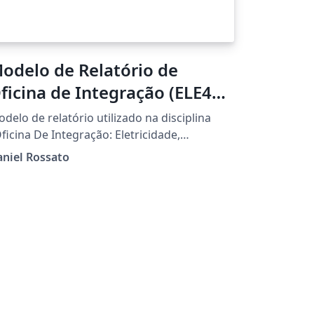
odelo de Relatório de
ficina de Integração (ELE41)
 UTFPR-CT
delo de relatório utilizado na disciplina
ficina De Integração: Eletricidade,
etrônica E Computação Na Prática", do
niel Rossato
rso de Engenharia Eletrônica do Campus
ritiba da UTFPR.