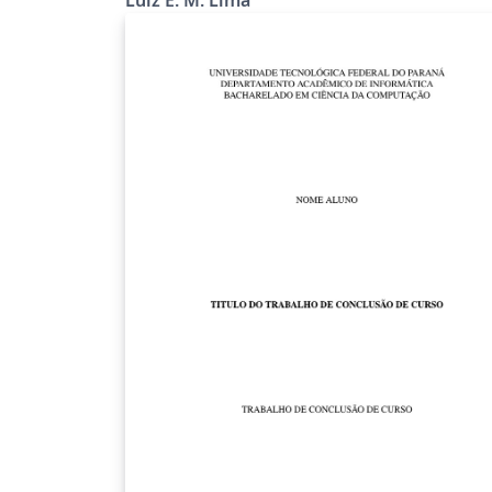
developed based on the beamer LaTeX class
and the beamerposter LaTeX package. Also,
several code snippets developed by users o
the TeX-LaTeX Stack Exchange were used.
Status: added by Luiz E. M. Lima, maintenan
on demand. Last updated: August 5, 2025
(Version 1.6). Este modelo LaTeX (não oficial)
permite a produção de pôster da
Universidade Tecnológica Federal do Paran
(UTFPR). Foi desenvolvido baseado na class
LaTeX beamer e no pacote LaTeX
beamerposter. Além disso, diversos trechos
de códigos desenvolvidos por usuários do
TeX-LaTeX Stack Exchange foram usados.
Estado: adicionado por Luiz E. M. Lima,
manutenção sob demanda. Última
atualização: 5 de agosto de 2025 (Versão 1.6