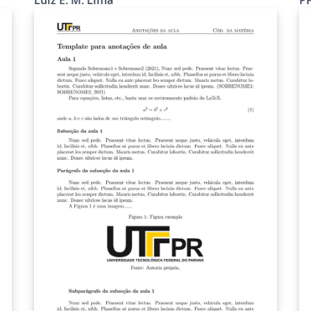
(UTFPR). It was developed based on the
abnTeX2 slides presentation template created
f
by Fabio Rodrigues Silva, using the beamer
LaTeX class. Also, several code snippets
ce
developed by users of the TeX-LaTeX Stack
Exchange were used. Status: added by Luiz E.
M. Lima, maintenance on demand. Last
updated: August 5, 2025 (Version 1.7). Este
á
modelo LaTeX (não oficial) permite a
e
produção de apresentação de slides da
Universidade Tecnológica Federal do Paraná
(UTFPR). Foi desenvolvido baseado no modelo
de apresentação de slides do abnTeX2 criado
por Fábio Rodrigues Silva, usando a classe
LaTeX beamer. Além disso, diversos trechos de
códigos desenvolvidos por usuários do TeX-
).
LaTeX Stack Exchange foram usados. Estado:
adicionado por Luiz E. M. Lima, manutenção
sob demanda. Última atualização: 5 de agosto