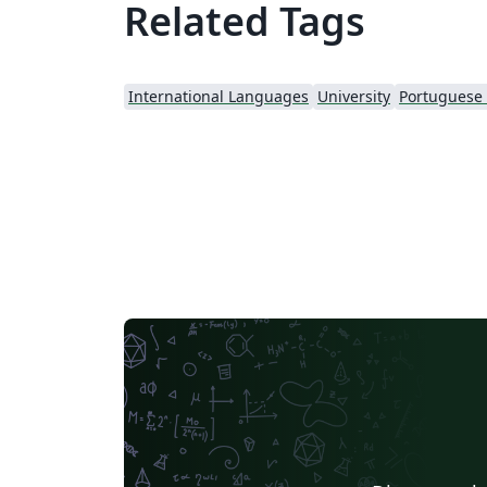
Related Tags
International Languages
University
Portuguese (