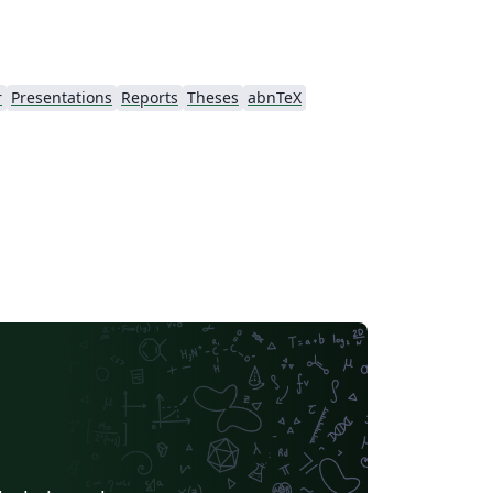
r
Presentations
Reports
Theses
abnTeX