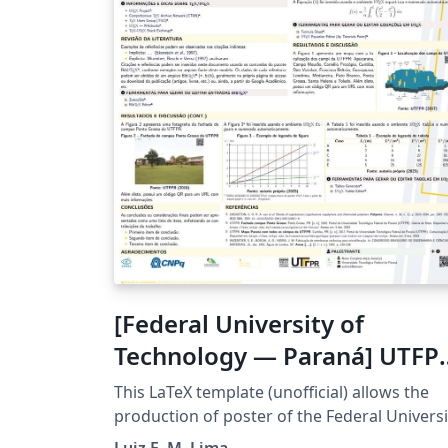
Documentação - Trabalhos Acadêmicos -
Apresentação NBR 15287/2025 - Informação
Documentação - Projeto de Pesquisa -
Apresentação Também podem ser
selecionadas todas as opções de licenças
Creative Commons.
[Federal University of
Technology — Paraná] UTFP
Poster
This LaTeX template (unofficial) allows the
production of poster of the Federal Universi
of Technology — Paraná (UTFPR). It was
Luiz E. M. Lima