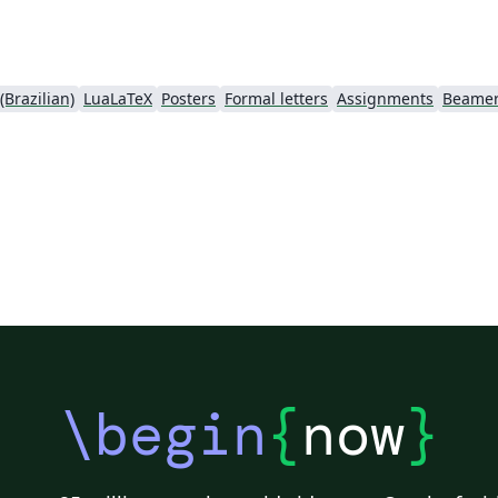
Brazilian)
LuaLaTeX
Posters
Formal letters
Assignments
Beame
\begin
{
now
}