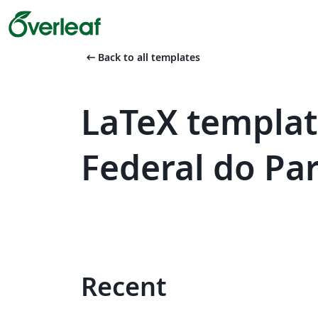
arrow_left_alt
Back to all templates
LaTeX templat
Federal do Pa
Recent