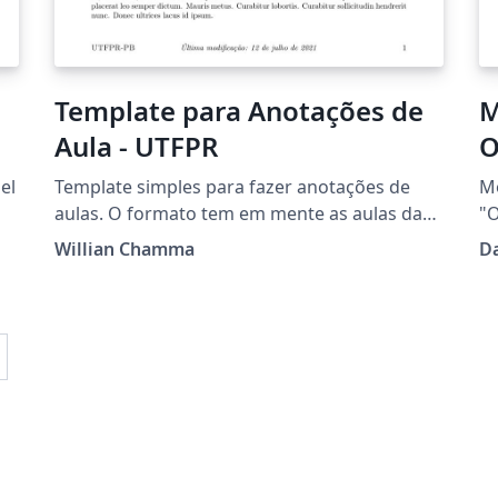
de 2025 (Versão 1.7).
Template para Anotações de
M
Aula - UTFPR
O
-
el
Template simples para fazer anotações de
Mo
aulas. O formato tem em mente as aulas da
"O
UTFPR-PB, mas o template pode ser
El
Willian Chamma
Da
facilmente adaptado para atender suas
cu
necessidades.
Cu