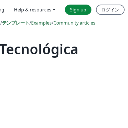
ing
Help & resources
Sign up
ログイン
l
/
テンプレート
/
Examples
/
Community articles
Tecnológica