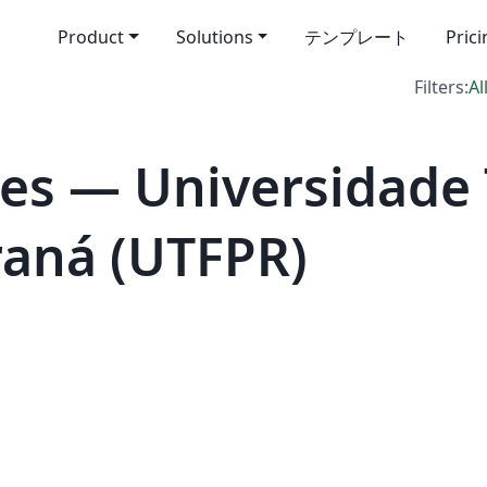
Product
Solutions
テンプレート
Pric
Filters:
Al
es — Universidade 
raná (UTFPR)