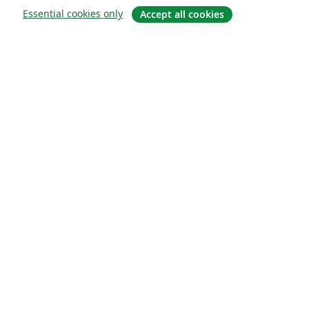
Essential cookies only
Accept all cookies
概要
About us
Careers
ブログ
Solutions
For business
For universities