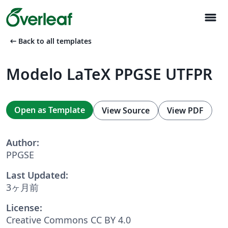
menu
arrow_left_alt
Back to all templates
Modelo LaTeX PPGSE UTFPR
Open as Template
View Source
View PDF
Author:
PPGSE
Last Updated:
3ヶ月前
License:
Creative Commons CC BY 4.0