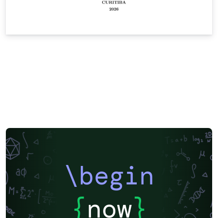
\begin
{
now
}