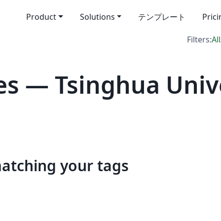
Product
Solutions
テンプレート
Pric
Filters:
All
s — Tsinghua Univ
matching your tags