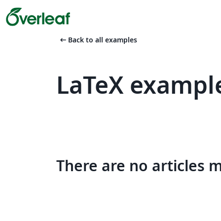
arrow_left_alt
Back to all examples
LaTeX example
There are no articles 