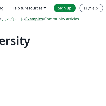
ing
Help & resources
Sign up
ログイン
/
テンプレート
/
Examples
/
Community articles
ersity