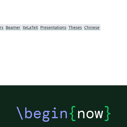
rs
Beamer
XeLaTeX
Presentations
Theses
Chinese
\begin
{
now
}