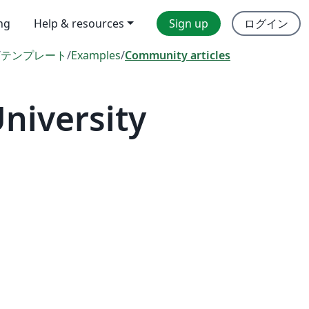
ing
Help & resources
Sign up
ログイン
/
テンプレート
/
Examples
/
Community articles
niversity