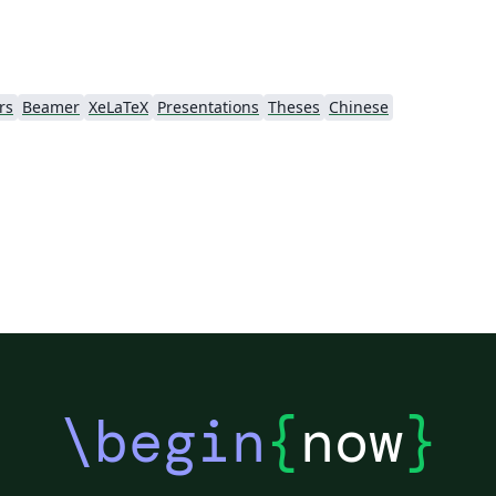
rs
Beamer
XeLaTeX
Presentations
Theses
Chinese
\begin
{
now
}