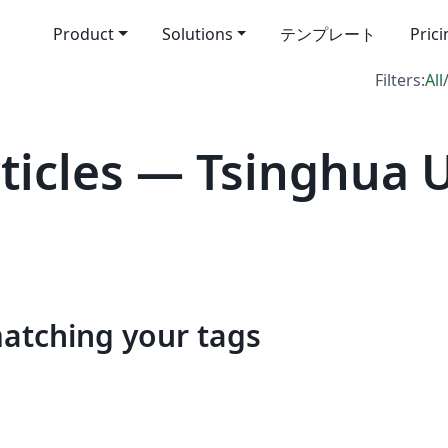
Product
Solutions
テンプレート
Pric
Filters:
All
icles — Tsinghua U
matching your tags