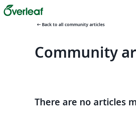
arrow_left_alt
Back to all community articles
Community art
There are no articles 