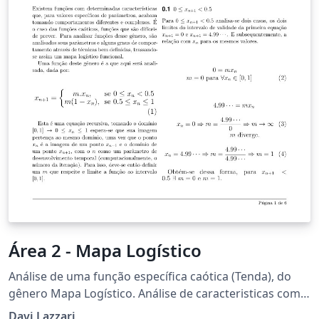
Área 2 - Mapa Logístico
Análise de uma função específica caótica (Tenda), do
gênero Mapa Logístico. Análise de caracteristicas como
validade do coeficiente (m) para o intervalo, pontos
Davi Lazzari