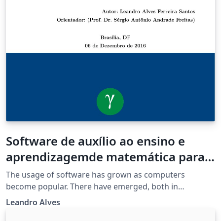
Software de auxílio ao ensino e
aprendizagemde matemática para
crianças
The usage of software has grown as computers
become popular. There have emerged, both in
academia and in the market, technological solutions for
Leandro Alves
several areas, among them education. On the other