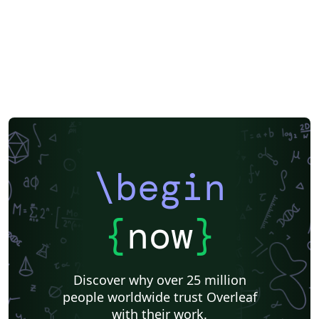
Posters
CVs and résumés
Formal letters
Assignments
Instituto Federal de Educação Ciência e Tecnologia (IFCE)
Beamer
SENAC
XeLaTeX
Two-column
Books
Presentations
Reports
Theses
Universidade Tecnológica Federal do Paraná (UTFPR)
IEEE (all)
Universidade Federal de Alagoas
Federal University of Bahia
Universidade Federal do Rio Grande do Sul
Universidade de Lisboa
Pontifícia Universidade Católica de Minas Gerais (PUC)
Sociedade Brasileira de Computação (SBC)
Universidade de São Paulo
Universidade Estadual Paulista (UNESP)
Instituto de Ciências Matemáticas e de Computação (USP)
Business Cards
Faculdades Integradas Espírito-Santenses (FAESA)
Meeting Minutes
\begin
Universidade Estadual de Ponta Grossa (UEPG)
Research Proposal
Lecture Notes
Instituto de Astronomia, Geofísica e Ciências Atmosféricas (IAG/USP)
Universidade Federal de Mato Grosso do Sul
Cheat sheet
{
now
}
Universidade de Caxias do Sul
Business Proposal
Universidade do Estado do Rio de Janeiro
Universidade Federal de Ouro Preto
abnTeX
Universidade Federal Rural de Pernambuco
Humanities
Discover why over 25 million
Centro Brasileiro de Pesquisas Físicas
Universidade Estadual de Feira de Santana
people worldwide trust Overleaf
Universidade Federal de Santa Catarina
Flash Cards
with their work.