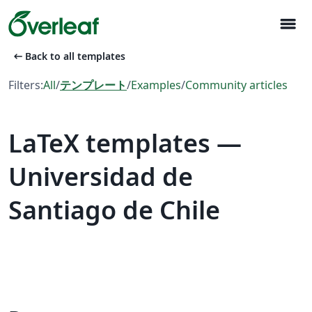
menu
arrow_left_alt
Back to all templates
Filters:
All
/
テンプレート
/
Examples
/
Community articles
LaTeX templates —
Universidad de
Santiago de Chile