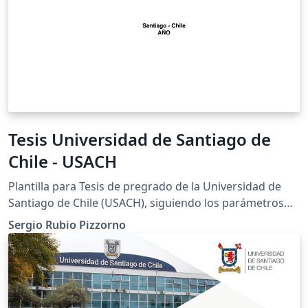
Tesis Universidad de Santiago de
Chile - USACH
Plantilla para Tesis de pregrado de la Universidad de
Santiago de Chile (USACH), siguiendo los parámetros
definidos por la Manual de Normalización para Tesis En
Sergio Rubio Pizzorno
la página www.zergiorubio.org se encuentra el detalle
de este template. Para más detalles sobre la estructura,
paquetes empleados y sus autores visitar
http://www.zergiorubio.org/?p=3279