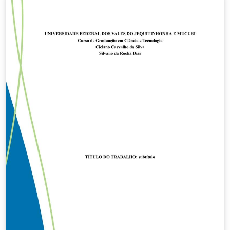
(class): - Prof. Luiz Cláudio Mesquita de Aquino
Contributors: - Jaime Batista de Souza - Prof. Weversson
Dalmaso Sellin