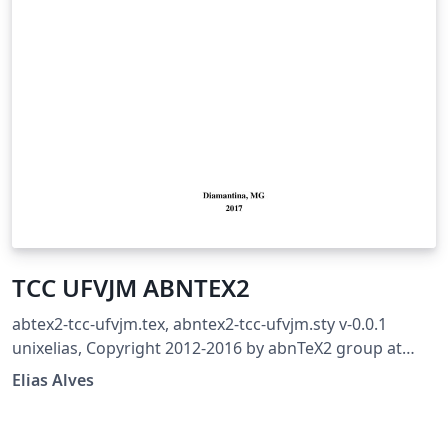
TCC UFVJM ABNTEX2
abtex2-tcc-ufvjm.tex, abntex2-tcc-ufvjm.sty v-0.0.1
unixelias, Copyright 2012-2016 by abnTeX2 group at
http://www.abntex.net.br/ Revisão para adequação ao
Elias Alves
MANUAL DE NORMALIZAÇÃO: MONOGRAFIAS,
DISSERTAÇÕES E TESES Aprovado pela Resolução Nº 06 -
CONSEPE, de 09 de julho de 2015. Esse trabalho