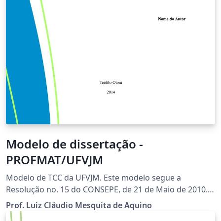
Modelo de dissertação -
PROFMAT/UFVJM
Modelo de TCC da UFVJM. Este modelo segue a
Resolução no. 15 do CONSEPE, de 21 de Maio de 2010.
LEIA a Resolução! Vide:
Prof. Luiz Cláudio Mesquita de Aquino
http://www.ufvjm.edu.br/prograd/tcc.html Author