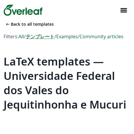
menu
arrow_left_alt
Back to all templates
Filters:
All
/
テンプレート
/
Examples
/
Community articles
LaTeX templates —
Universidade Federal
dos Vales do
Jequitinhonha e Mucuri