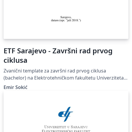
ETF Sarajevo - Završni rad prvog
ciklusa
Zvanični template za završni rad prvog ciklusa
(bachelor) na Elektrotehničkom fakultetu Univerziteta u
Sarajevu. Official template for final papers of the first
Emir Sokić
cycle of study (bachelor) at Faculty of Electrical
Engineering, University of Sarajevo.