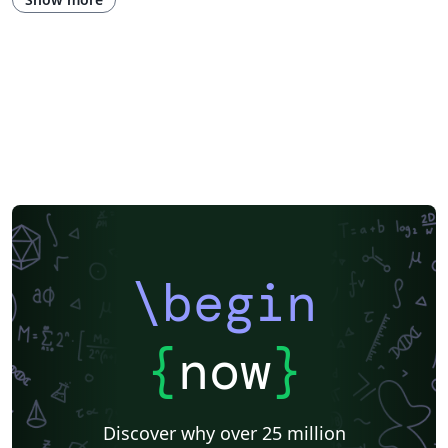
\begin
{
now
}
Discover why over 25 million