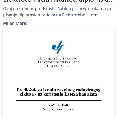
rad
Ovaj dokument predstavlja šablon po preporukama za
pisanje diplomskih radova na Elektrotehnickom
fakultetu. This is a thesis template for the Faculty of
Milan Maric
Electrical Engineering, University of Banja Luka.