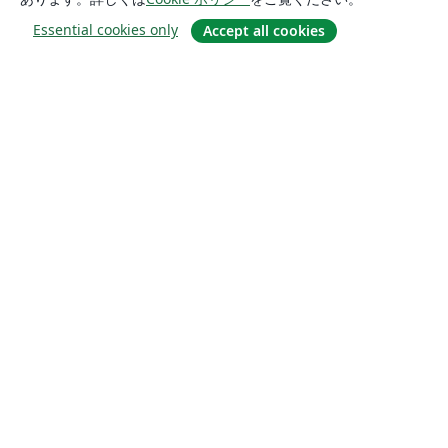
Essential cookies only
Accept all cookies
概要
About us
Careers
ブログ
Solutions
For business
For universities
For government
For publishers