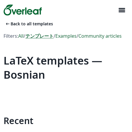
menu
arrow_left_alt
Back to all templates
Filters:
All
/
テンプレート
/
Examples
/
Community articles
LaTeX templates —
Bosnian
Recent