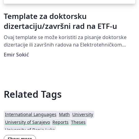
Template za doktorsku
dizertaciju/završni rad na ETF-u
Ovaj template se može koristiti za pisanje doktorske
dizertacije ili završnih radova na Elektrotehničkom
fakultetu Univerziteta u Sarajevu-
Emir Sokić
Related Tags
International Languages
Math
University
University of Sarajevo
Reports
Theses
University of Banja Luka
Show more