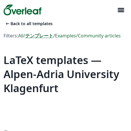
menu
arrow_left_alt
Back to all templates
Filters:
All
/
テンプレート
/
Examples
/
Community articles
LaTeX templates —
Alpen-Adria University
Klagenfurt