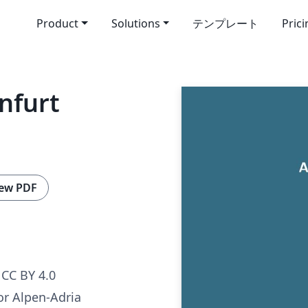
Product
Solutions
テンプレート
Pric
nfurt
ew PDF
CC BY 4.0
r Alpen-Adria