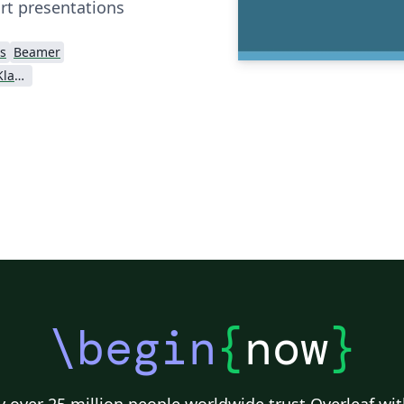
rt presentations
s
Beamer
Alpen-Adria University Klagenfurt
\begin
{
now
}
 over 25 million people worldwide trust Overleaf wit