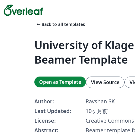
arrow_left_alt
Back to all templates
University of Klage
Beamer Template
Open as Template
View Source
Vi
Author:
Ravshan SK
Last Updated:
10ヶ月前
License:
Creative Commons 
Abstract:
Beamer template fo