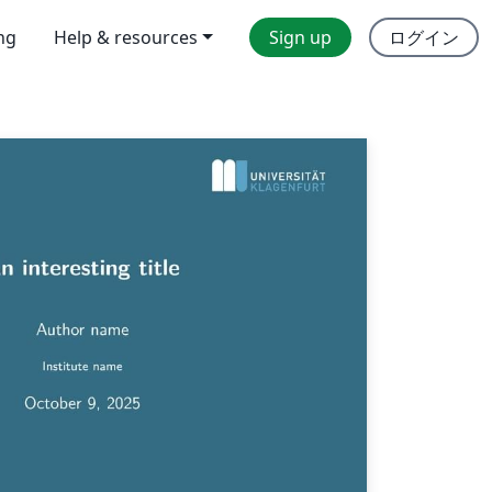
ing
Help & resources
Sign up
ログイン