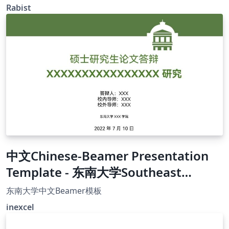
papers. https://github.com/geraked/template-report
Rabist
中文Chinese-Beamer Presentation
Template - 东南大学Southeast
University, China
东南大学中文Beamer模板
inexcel