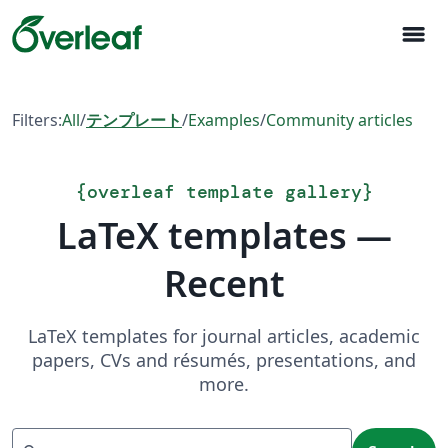
menu
Filters:
All
/
テンプレート
/
Examples
/
Community articles
{
overleaf template gallery
}
LaTeX templates —
Recent
LaTeX templates for journal articles, academic
papers, CVs and résumés, presentations, and
more.
Search