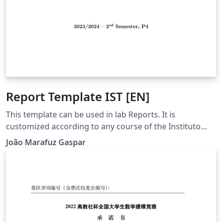
Report Template IST [EN]
This template can be used in lab Reports. It is
customized according to any course of the Instituto
Superior Técnico (IST) of the Universidade de Lisboa
João Marafuz Gaspar
(UL), but it can be used for other purposes.