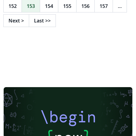
152
153
154
155
156
157
…
Next
>
Last
>>
\begin