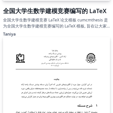
全国大学生数学建模竞赛编写的 LaTeX
全国大学生数学建模竞赛 LaTeX 论文模板 cumcmthesis 是
为全国大学生数学建模竞赛编写的 LaTeX 模板, 旨在让大家
专注于论文的内容写作, 而不用花费过多精力在格式的定制和
Taniya
调整上. 本手册是相应的参考, 其 中提供了一些环境和命令可
以让模板的使用更为方便. 同时需要注意, 使用者需要有一 定
的 LaTeX 的使用经验, 至少要会使用 ctex 宏包的一些功能,
比如调节字距或修改字体 大小等等. 例子文件参看
example.pdf。 2019 建模模板的免费视频教程依然适用：
第一部分：https://www.bilibili.com/video/av64191560 第
二部分： https://www.bilibili.com/video/av64221508 本
模板来源于LaTeX工作室“全国大学生数学建模竞赛 LaTeX 模
板 - 2021年更
新”（https://www.latexstudio.net/index/details/index/mi
d/762.html），并在“字体量
贩”（http://www.font5.com.cn/fontlist/fontlist_1_1.html
）中下载必要字体，以完善该模板在overleaf存在的字体缺