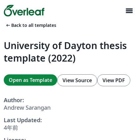
menu
arrow_left_alt
Back to all templates
University of Dayton thesis
template (2022)
Open as Template
View Source
View PDF
Author:
Andrew Sarangan
Last Updated:
4年前
License: