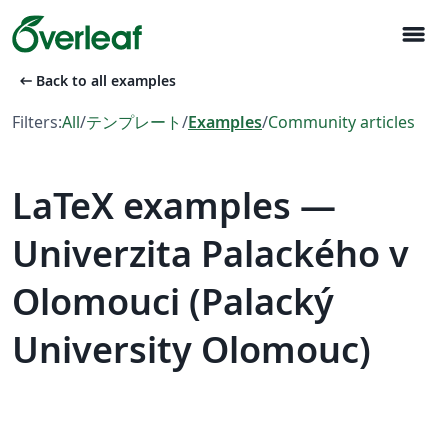
menu
arrow_left_alt
Back to all examples
Filters:
All
/
テンプレート
/
Examples
/
Community articles
LaTeX examples —
Univerzita Palackého v
Olomouci (Palacký
University Olomouc)