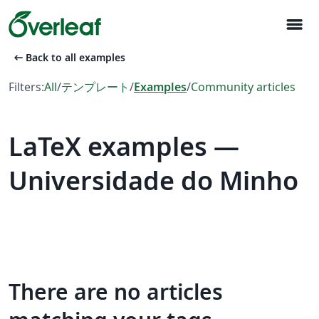
menu
arrow_left_alt
Back to all examples
Filters:
All
/
テンプレート
/
Examples
/
Community articles
LaTeX examples —
Universidade do Minho
There are no articles