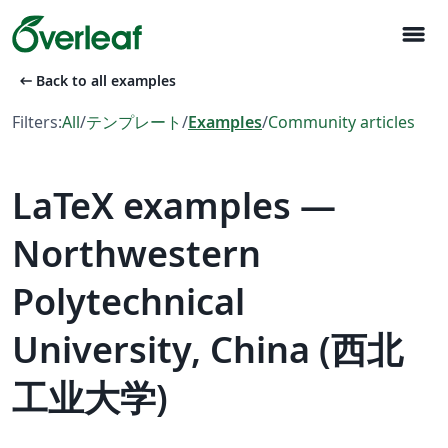
menu
arrow_left_alt
Back to all examples
Filters:
All
/
テンプレート
/
Examples
/
Community articles
LaTeX examples —
Northwestern
Polytechnical
University, China (西北
工业大学)