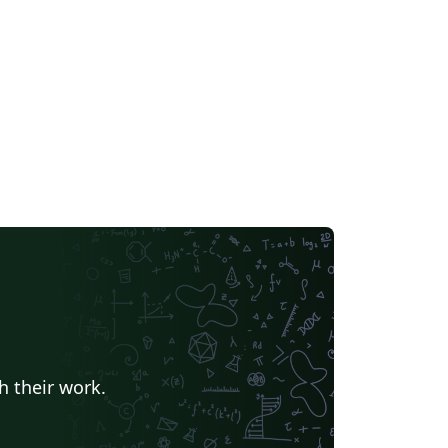
rsité de Neuchâtel
Université du Québec à Montréal
Institut de physique du globe de Paris
Université de Lille
h their work.