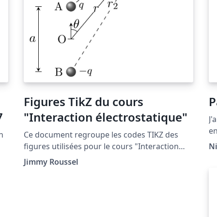
Figures TikZ du cours
P
7
"Interaction électrostatique"
J'
en
n
Ce document regroupe les codes TIKZ des
Co
figures utilisées pour le cours "Interaction
Ni
La
électrostatique" situé à la page http://femto-
Jimmy Roussel
no
physique.fr/electromagnetisme/interaction_el
d'
ectrostatique.php