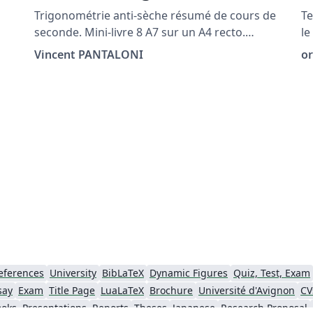
Trigonométrie anti-sèche résumé de cours de
Test Late
seconde. Mini-livre 8 A7 sur un A4 recto.
le
cheatsheet antiseche pocketmod minibook
Vincent PANTALONI
o
trig sin cos circle cercle
eferences
University
BibLaTeX
Dynamic Figures
Quiz, Test, Exam
say
Exam
Title Page
LuaLaTeX
Brochure
Université d'Avignon
CV
ooks
Presentations
Reports
Theses
Japanese
Research Proposal