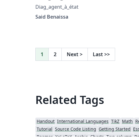
Diag_agent_à_état
Said Benaissa
1
2
Next
>
Last
>>
Related Tags
Handout
International Languages
TikZ
Math
R
Tutorial
Source Code Listing
Getting Started
Es
Beamer
XeLaTeX
Arabic
Charts
Two-column
B