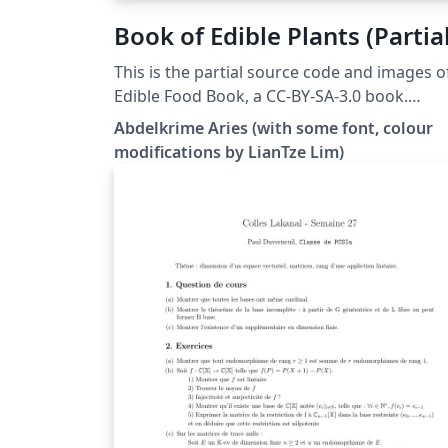
Book of Edible Plants (Partial
This is the partial source code and images o
Edible Food Book, a CC-BY-SA-3.0 book.
Copyright © 2013 Abdelkrime Aries
Abdelkrime Aries (with some font, colour
&lt;kariminfo0@gmail.com&gt; Some fonts
modifications by LianTze Lim)
and colours have been modified from the
original. This template contains only nuts,
cereals and pulses (grain legumes), and the
images have been resized to save disk space
You can see the complete output PDF here, 
get the complete source at the original
Github site.