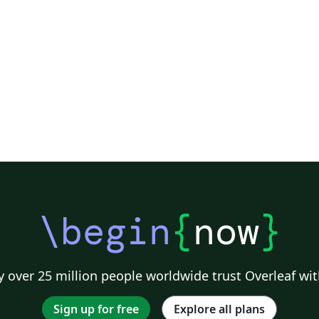
Music
Université de Lorraine
Université Paul Valéry Montpellier 3
Unive
École de Commerce et École de Culture générale de Martigny
ENS Paris Saclay
École Centrale de Lyon
ENET'Com
iversité Paris Cité
Université libre de Bruxelles (ULB)
Journal articles
\begin
{
now
}
 over 25 million people worldwide trust Overleaf wit
Sign up for free
Explore all plans