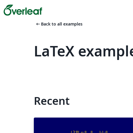
arrow_left_alt
Back to all examples
LaTeX exampl
Recent