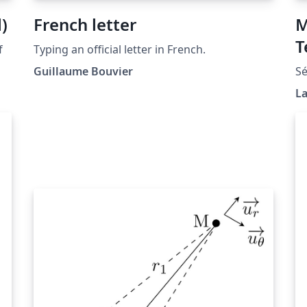
)
French letter
M
T
f
Typing an official letter in French.
Guillaume Bouvier
Sé
L
.
or