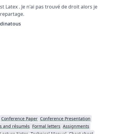
x . Je n'ai pas trouvé de droit alors je
 repartage.
rdinatous
Conference Paper
Conference Presentation
s and résumés
Formal letters
Assignments
Lecture Notes
Technical Manual
Cheat sheet