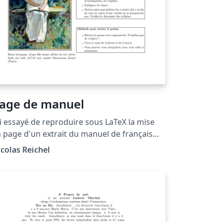
age de manuel
ai essayé de reproduire sous LaTeX la mise
 page d'un extrait du manuel de français
libris à destination des 5e. On voit que
colas Reichel
TeX permet en particulier d'afficher des
tes de bas de page directement en dessous
un texte.