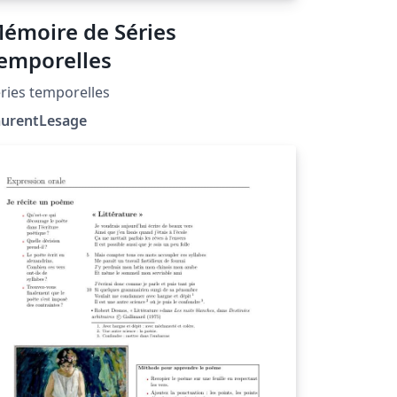
émoire de Séries
emporelles
ries temporelles
aurentLesage