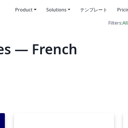
Product
Solutions
テンプレート
Pric
Filters:
All
es — French