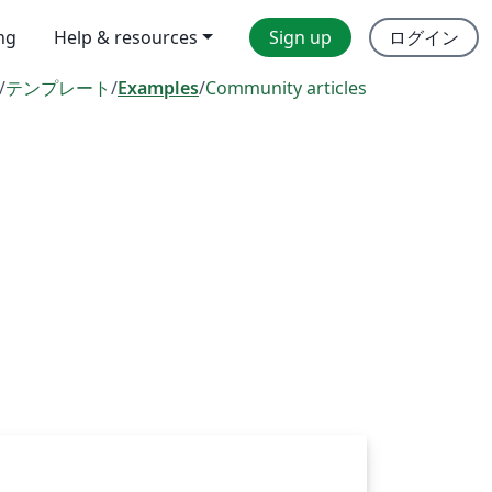
ing
Help & resources
Sign up
ログイン
/
テンプレート
/
Examples
/
Community articles