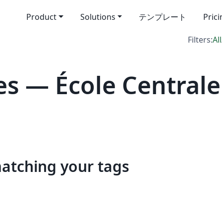
Product
Solutions
テンプレート
Pric
Filters:
All
s — École Centrale
matching your tags