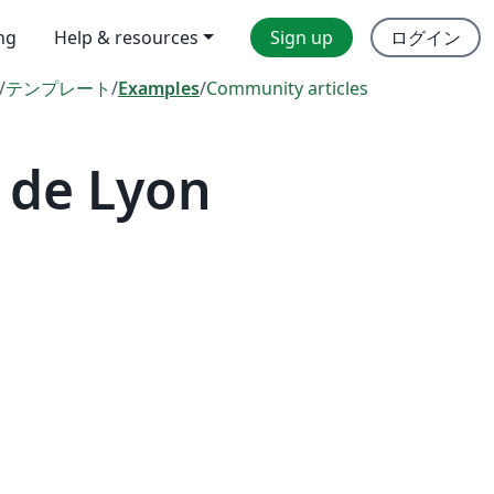
ing
Help & resources
Sign up
ログイン
/
テンプレート
/
Examples
/
Community articles
 de Lyon