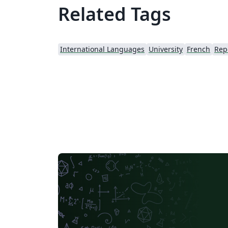
Related Tags
International Languages
University
French
Rep