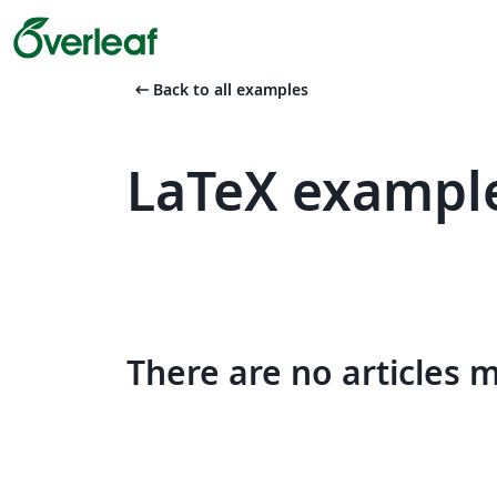
arrow_left_alt
Back to all examples
LaTeX example
There are no articles 