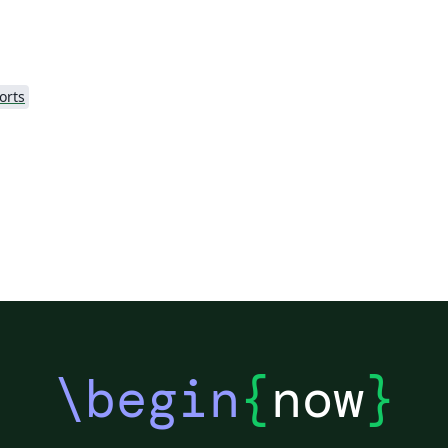
orts
\begin
{
now
}