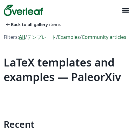
menu
arrow_left_alt
Back to all gallery items
Filters:
All
/
テンプレート
/
Examples
/
Community articles
LaTeX templates and
examples — PaleorXiv
Recent