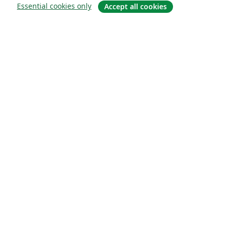
Essential cookies only
Accept all cookies
概要
About us
Careers
ブログ
Solutions
For business
For universities
For government
For publishers