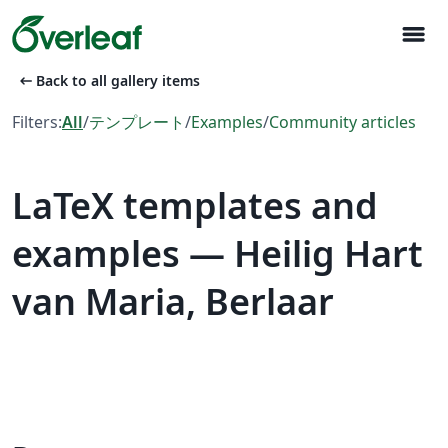
menu
arrow_left_alt
Back to all gallery items
Filters:
All
/
テンプレート
/
Examples
/
Community articles
LaTeX templates and
examples — Heilig Hart
van Maria, Berlaar