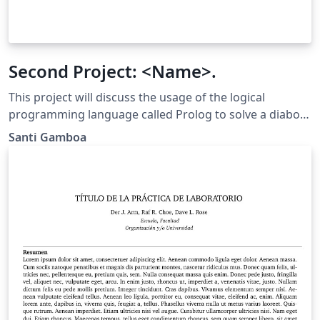
Second Project: <Name>.
This project will discuss the usage of the logical
programming language called Prolog to solve a diabolic
magic squares made with 4 by 4 squares and Python as
Santi Gamboa
a front-end. A diabolic magic squares are matrix of 4
rows and 4 columns which have unique numbers on
each cell from 1 to 16. This project will implement the
solution of this problem using logical deduction.