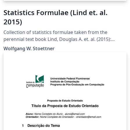
Statistics Formulae (Lind et. al.
2015)
Collection of statistics formulae taken from the
perennial text book Lind, Douglas A. et. al. (2015):
Statistical Techniques in Business and Economics, 16 ed.
Wolfgang W. Stoettner
(2015).