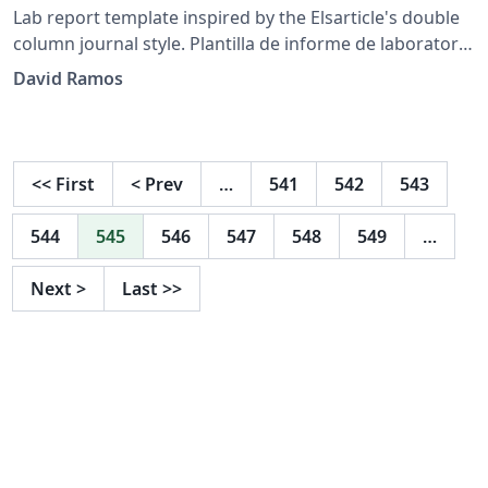
Lab report template inspired by the Elsarticle's double
column journal style. Plantilla de informe de laboratorio
inspirada en el estilo doble columna del paquete
David Ramos
Elsarticle.
<<
First
<
Prev
…
541
542
543
544
545
546
547
548
549
…
Next
>
Last
>>