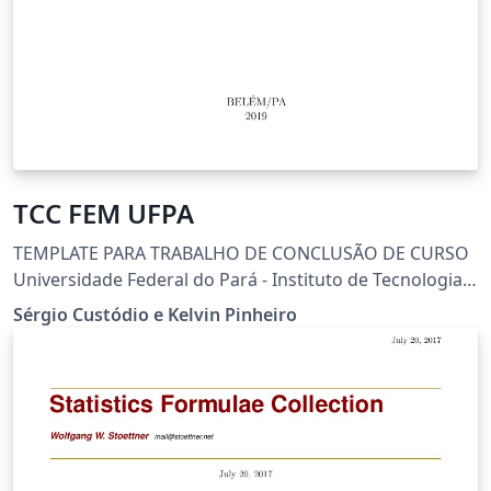
TCC FEM UFPA
TEMPLATE PARA TRABALHO DE CONCLUSÃO DE CURSO
Universidade Federal do Pará - Instituto de Tecnologia
Idealizado por Sérgio Custódio e Kelvin Pinheiro
Sérgio Custódio e Kelvin Pinheiro
Baseado no projeto De: Diego Marczal e Michael
Vornes Customização da classe abnTeX2 Dúvidas:
custodio@ufpa.br