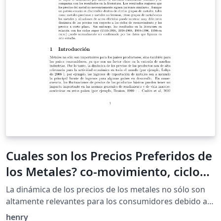
Cuales son los Precios Preferidos de
los Metales? co-movimiento, ciclos
de precios y las tendencias a largo
La dinámica de los precios de los metales no sólo son
plazo, Anja Rossen.
altamente relevantes para los consumidores debido a
sus amplios usos en diversas industrias, sino también
henry