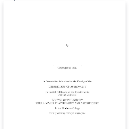
para una serie de países productores. Para estos
países, la obtención de exportación son a menudo la
principal fuente de ingresos. Por lo tanto, el examen
preciso de los precios de los metales, su largo y corto
plazo el comportamiento cíclico, y su co-movimiento es
esencial para fines de cepillado y de previsión
económica. Este estudio examina la dinámica de 20
series de precios mensual de una variedad de
productos minerales durante los últimos 100 años. En
comparación con los primeros estudios, que están
restringidos ya sea a la historia de los últimos 50-60
años o se basan en los datos de frecuencia anual, este
conjunto de datos es una gran ventaja. Co-movimiento,
a corto plazo los ciclos y los ciclos de súper se
analizaron por medio de métodos estadísticos
comunes y se comparan con los resultados en la
literatura. Los resultados sugieren que los precios del
metal no necesariamente siguen patrones similares.
Aunque un patrón común es discernible dentro de