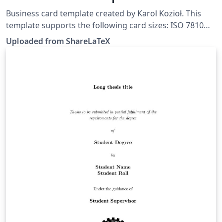
Business card template created by Karol Kozioł. This
template supports the following card sizes: ISO 7810
card size (85.60mm–53.98mm) European card size
Uploaded from ShareLaTeX
(85mm–55mm) US card size (3.5in–2in) This template
was originally published on ShareLaTeX and
subsequently moved to Overleaf in October 2019.