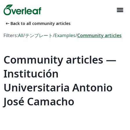
menu
arrow_left_alt
Back to all community articles
Filters:
All
/
テンプレート
/
Examples
/
Community articles
Community articles —
Institución
Universitaria Antonio
José Camacho