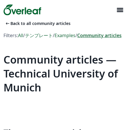
menu
arrow_left_alt
Back to all community articles
Filters:
All
/
テンプレート
/
Examples
/
Community articles
Community articles —
Technical University of
Munich