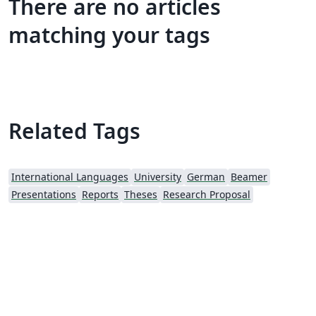
There are no articles
matching your tags
Related Tags
International Languages
University
German
Beamer
Presentations
Reports
Theses
Research Proposal