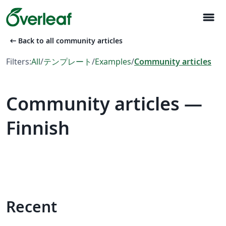
menu
arrow_left_alt
Back to all community articles
Filters:
All
/
テンプレート
/
Examples
/
Community articles
Community articles —
Finnish
Recent