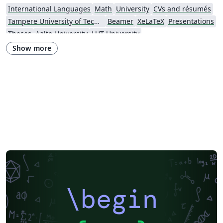
International Languages
Math
University
CVs and résumés
Tampere University of Technology (TUT)
Beamer
XeLaTeX
Presentations
Theses
Aalto University
LUT University
Show more
\begin