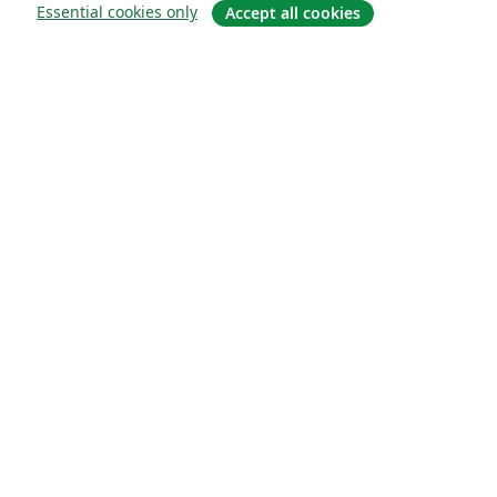
Essential cookies only
Accept all cookies
概要
About us
Careers
ブログ
Solutions
For business
For universities
For government