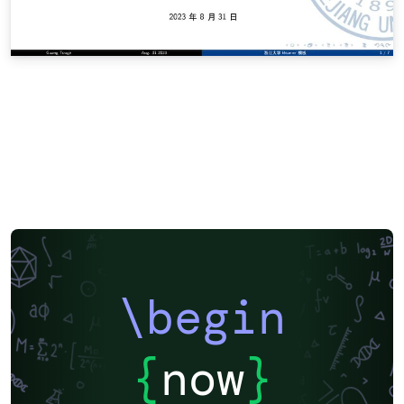
\begin
{
now
}