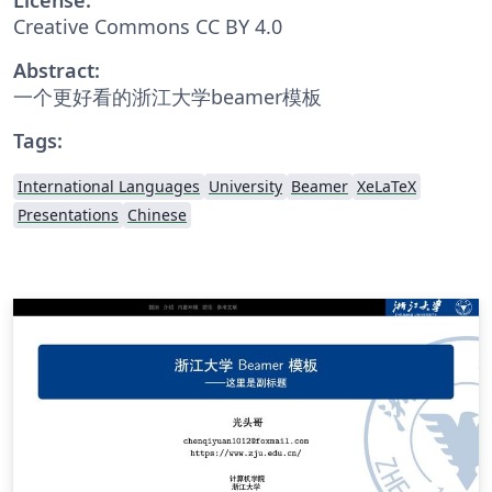
Creative Commons CC BY 4.0
Abstract:
一个更好看的浙江大学beamer模板
Tags:
International Languages
University
Beamer
XeLaTeX
Presentations
Chinese