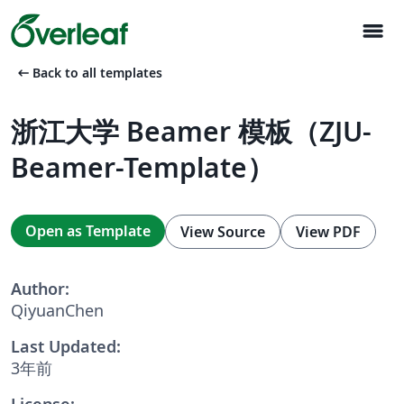
menu
arrow_left_alt
Back to all templates
浙江大学 Beamer 模板（ZJU-
Beamer-Template）
Open as Template
View Source
View PDF
Author:
QiyuanChen
Last Updated:
3年前
License: