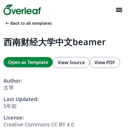
menu
arrow_left_alt
Back to all templates
西南财经大学中文beamer
Open as Template
View Source
View PDF
Author:
古琴
Last Updated:
5年前
License:
Creative Commons CC BY 4.0