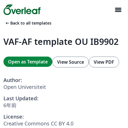
menu
arrow_left_alt
Back to all templates
VAF-AF template OU IB9902
Open as Template
View Source
View PDF
Author:
Open Universiteit
Last Updated:
6年前
License:
Creative Commons CC BY 4.0