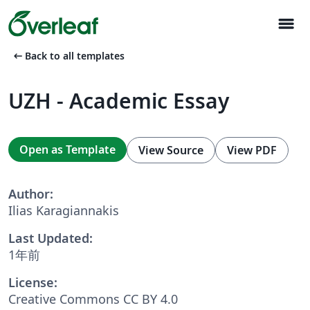
menu
arrow_left_alt
Back to all templates
UZH - Academic Essay
Open as Template
View Source
View PDF
Author:
Ilias Karagiannakis
Last Updated:
1年前
License:
Creative Commons CC BY 4.0