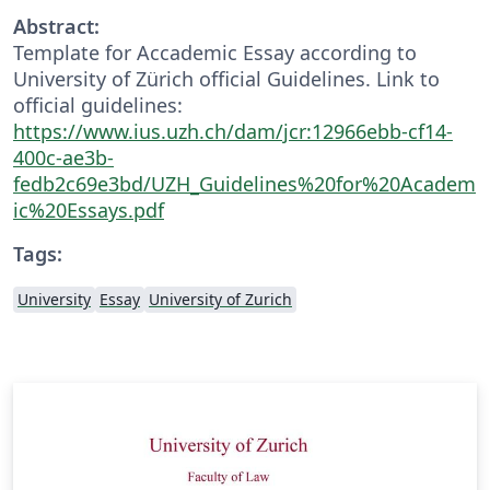
Abstract:
Template for Accademic Essay according to
University of Zürich official Guidelines. Link to
official guidelines:
https://www.ius.uzh.ch/dam/jcr:12966ebb-cf14-
400c-ae3b-
fedb2c69e3bd/UZH_Guidelines%20for%20Academ
ic%20Essays.pdf
Tags:
University
Essay
University of Zurich