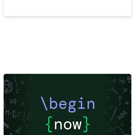
\begin
{
now
}