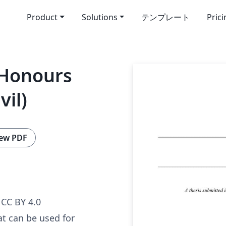
Product
Solutions
テンプレート
Pric
 Honours
vil)
ew PDF
CC BY 4.0
at can be used for