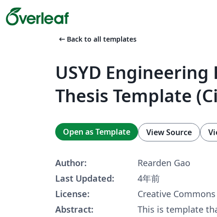
arrow_left_alt
Back to all templates
USYD Engineering
Thesis Template (Ci
Open as Template
View Source
Vi
Author:
Rearden Gao
Last Updated:
4年前
License:
Creative Commons 
Abstract:
This is template th