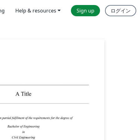
ing
Help & resources
Sign up
ログイン