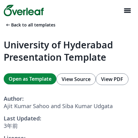
menu
arrow_left_alt
Back to all templates
University of Hyderabad
Presentation Template
Open as Template
View Source
View PDF
Author:
Ajit Kumar Sahoo and Siba Kumar Udgata
Last Updated:
3年前
License: