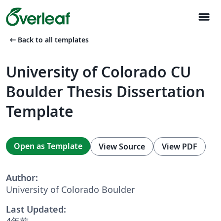
menu
arrow_left_alt
Back to all templates
University of Colorado CU
Boulder Thesis Dissertation
Template
Open as Template
View Source
View PDF
Author:
University of Colorado Boulder
Last Updated:
4年前