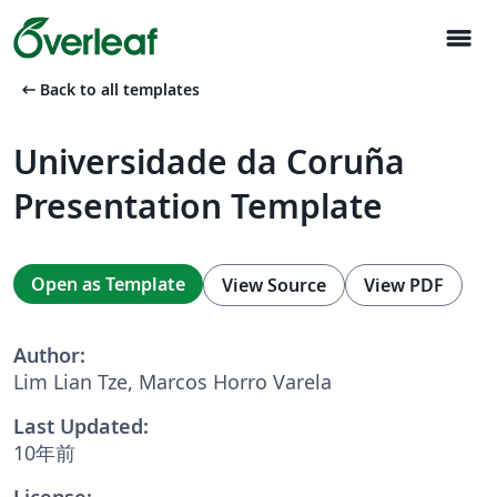
menu
arrow_left_alt
Back to all templates
Universidade da Coruña
Presentation Template
Open as Template
View Source
View PDF
Author:
Lim Lian Tze, Marcos Horro Varela
Last Updated:
10年前
License: