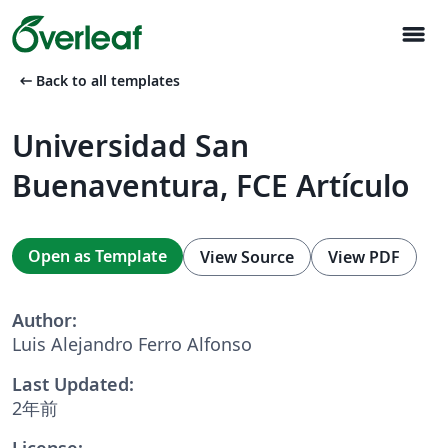
menu
arrow_left_alt
Back to all templates
Universidad San
Buenaventura, FCE Artículo
Open as Template
View Source
View PDF
Author:
Luis Alejandro Ferro Alfonso
Last Updated:
2年前
License: