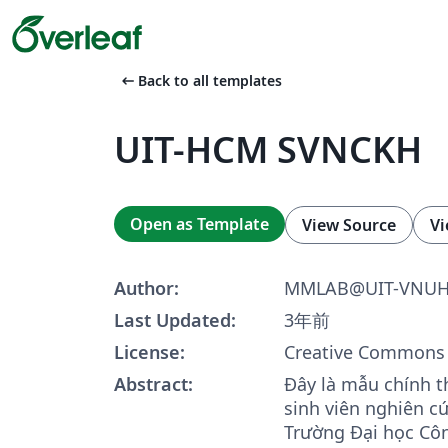
arrow_left_alt
Back to all templates
UIT-HCM SVNCKH
Open as Template
View Source
Vi
Author:
MMLAB@UIT-VNU
Last Updated:
3年前
License:
Creative Commons 
Abstract:
Đây là mẫu chính t
sinh viên nghiên c
Trường Đại học Côn