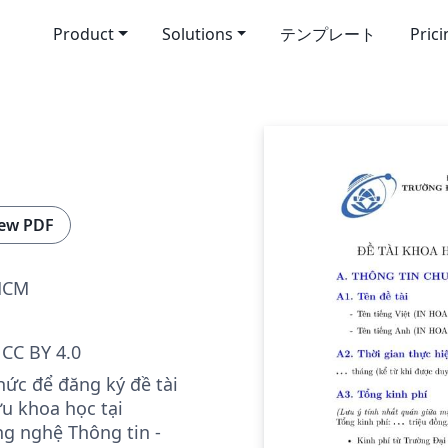
Product
Solutions
テンプレート
Pric
ew PDF
HCM
CC BY 4.0
hức để đăng ký đề tài
ứu khoa học tại
g nghệ Thông tin -