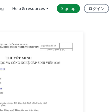
ing
Help & resources
Sign up
ログイン