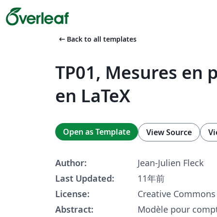
arrow_left_alt
Back to all templates
TP01, Mesures en 
en LaTeX
Open as Template
View Source
Vi
Author:
Jean-Julien Fleck
Last Updated:
11年前
License:
Creative Commons 
Abstract:
Modèle pour compt