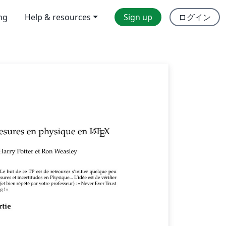
ing
Help & resources
Sign up
ログイン