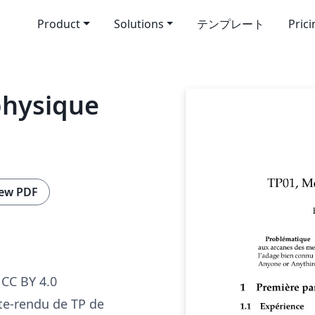
Product
Solutions
テンプレート
Pric
physique
ew PDF
CC BY 4.0
e-rendu de TP de