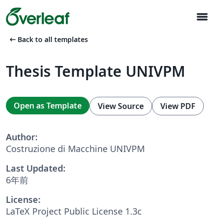
menu
arrow_left_alt
Back to all templates
Thesis Template UNIVPM
Open as Template
View Source
View PDF
Author:
Costruzione di Macchine UNIVPM
Last Updated:
6年前
License:
LaTeX Project Public License 1.3c