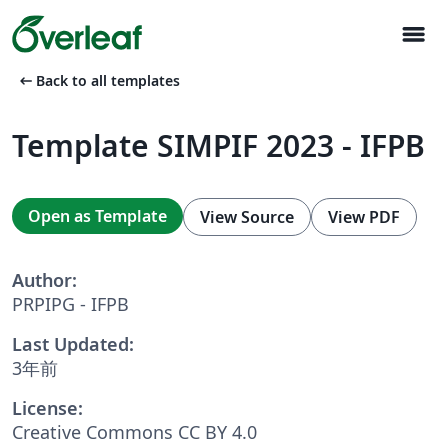
menu
arrow_left_alt
Back to all templates
Template SIMPIF 2023 - IFPB
Open as Template
View Source
View PDF
Author:
PRPIPG - IFPB
Last Updated:
3年前
License:
Creative Commons CC BY 4.0