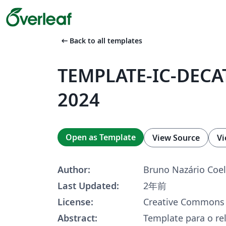
arrow_left_alt
Back to all templates
TEMPLATE-IC-DECA
2024
Open as Template
View Source
Vi
Author:
Bruno Nazário Coe
Last Updated:
2年前
License:
Creative Commons 
Abstract:
Template para o re