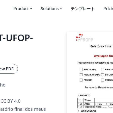
Product
Solutions
テンプレート
Pric
T-UFOP-
ew PDF
lho
CC BY 4.0
latório final dos meus