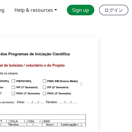
ing
Help & resources
Sign up
ログイン