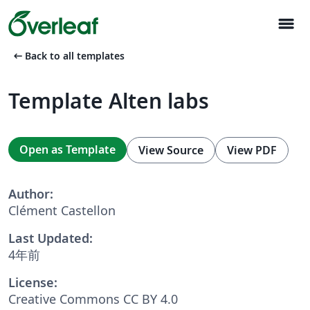
menu
arrow_left_alt
Back to all templates
Template Alten labs
Open as Template
View Source
View PDF
Author:
Clément Castellon
Last Updated:
4年前
License:
Creative Commons CC BY 4.0