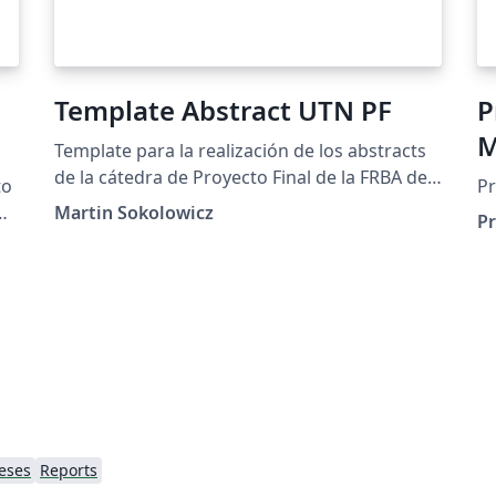
Template Abstract UTN PF
P
M
Template para la realización de los abstracts
de la cátedra de Proyecto Final de la FRBA de
to
Pr
la UTN.
N
Martin Sokolowicz
P
eses
Reports