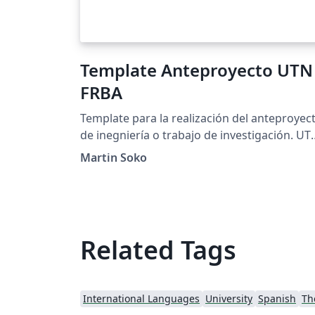
Template Anteproyecto UTN
FRBA
Template para la realización del anteproyec
de inegniería o trabajo de investigación. UT
FRBA Proyecto Final
Martin Soko
Related Tags
International Languages
University
Spanish
Th