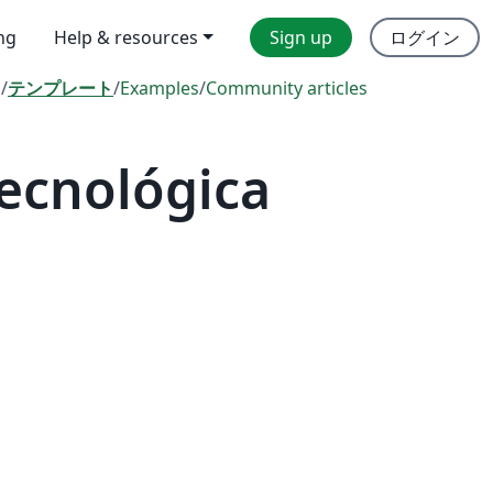
ing
Help & resources
Sign up
ログイン
l
/
テンプレート
/
Examples
/
Community articles
ecnológica