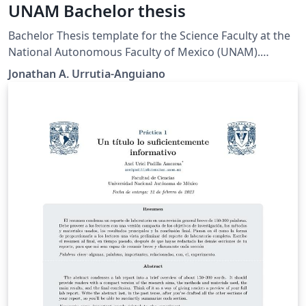
UNAM Bachelor thesis
Bachelor Thesis template for the Science Faculty at the
National Autonomous Faculty of Mexico (UNAM).
Macros titles are in spanish but all instructions to
Jonathan A. Urrutia-Anguiano
customize it are in english