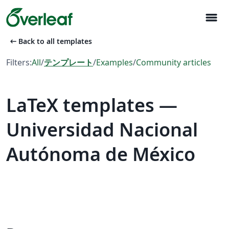
menu
arrow_left_alt
Back to all templates
Filters:
All
/
テンプレート
/
Examples
/
Community articles
LaTeX templates —
Universidad Nacional
Autónoma de México