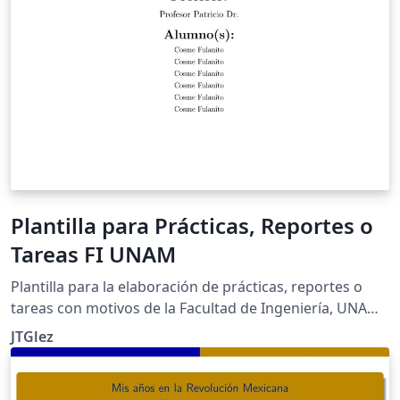
Plantilla para Prácticas, Reportes o
Tareas FI UNAM
Plantilla para la elaboración de prácticas, reportes o
tareas con motivos de la Facultad de Ingeniería, UNAM.
¡Siéntete libre de modificarla a tus necesidades!
JTGlez