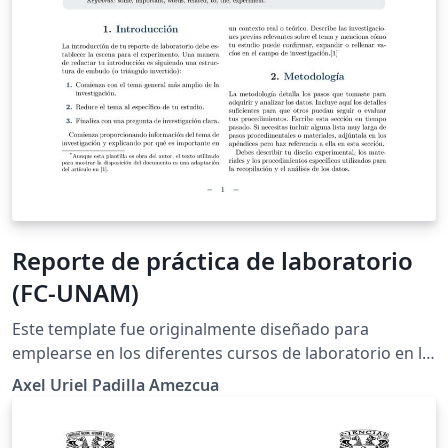
Reporte de práctica de laboratorio
(FC-UNAM)
Este template fue originalmente diseñado para
emplearse en los diferentes cursos de laboratorio en la
Facultad de Ciencias de la UNAM. El template incluye un
Axel Uriel Padilla Amezcua
archivo de bibliografía .bib que contiene la información
de ciertos libros de referencia. Aunque esta plantilla