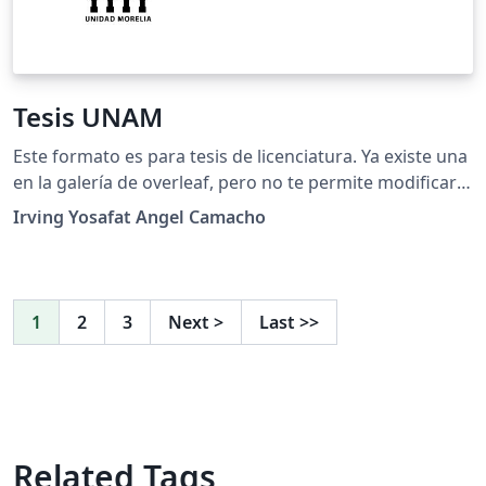
Tesis UNAM
Este formato es para tesis de licenciatura. Ya existe una
en la galería de overleaf, pero no te permite modificar
la portada a tu gusto, es decir, en este formato puedes
Irving Yosafat Angel Camacho
cambiar la posición de cada objeto; cambiar tutor a
tutores o incluso escribir asesore en lugar de tutores.
También se puede ajustar los tamaños de texto y el
acomodo de las barras.
1
2
3
Next
>
Last
>>
Related Tags