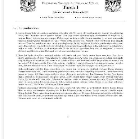
está equipada con todos los paquetes y funciones que
al autor le parecieron pertinentes, se le extiende la
invitación al usuario de personalizar y mejorar
cualquier aspecto que le parezca necesario. Cualquier
comentario o sugerencia de mejora será bienvenida en
el correo del autor: axelpadilla@ciencias.unam.mx