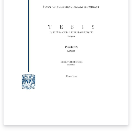
típicos que se me ocurrieron: Insertar ecuaciones de
todo tipo. Poner links, hacer citas y referencias (a otros
elementos del texto). Usar figuras y subfiguras Incluir
pseudo código y código fuente (incluso para incluirlo
desde un archivo externo) La plantilla está
primordialmente implementada en el archivo
presentacion.tex, que también contiene el preámbulo.
Desde presentacion.tex se incluye el archivo
contenido.tex que es el que propiamente contiene el
contenido de la presentación. En el directorio img, se
incluyen las imágenes o figuras. También hay un
directorio src que incluye código fuente en lenguaje
C++. Este sirve como ejemplo de uso del paquete
minted, para incluir código directamente de un archivo
fuente y es solo un ejemplo. Esta plantilla también se
encuentra disponible en este repositorio de GitHub:
https://github.com/nemediano/latexPlantillaUnam