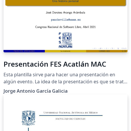
Presentación FES Acatlán MAC
Esta plantilla sirve para hacer una presentación en
algún evento. La idea de la presentación es que se trate
de un evento especial que probablemente no se repita.
Jorge Antonio García Galicia
La portada incluye la fecha, el título, nombre del autor y
la institución que representa. En cada diapositiva, hay
datos del autor, la institución, el título corto de la
presentación, la fecha, el evento y el número de slide.
Incluye una diapositiva con la agenda. Además, la
plantilla incluye ejemplo de uso de todos los casos