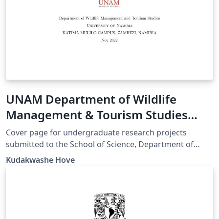
UNAM Department of Wildlife
Management & Tourism Studies
Project Cover page
Cover page for undergraduate research projects
submitted to the School of Science, Department of
Wildlife Management and Tourism Studies, University
Kudakwashe Hove
of Namibia