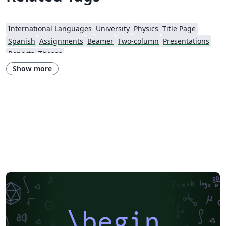
International Languages
University
Physics
Title Page
Spanish
Assignments
Beamer
Two-column
Presentations
Reports
Theses
Show more
\begin