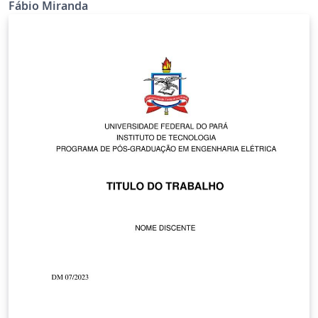
da classe abntex2.
Fábio Miranda