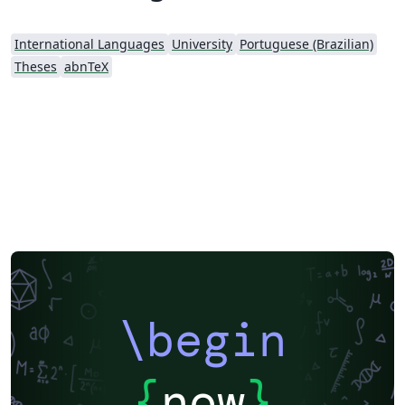
International Languages
University
Portuguese (Brazilian)
Theses
abnTeX
\begin
{
now
}