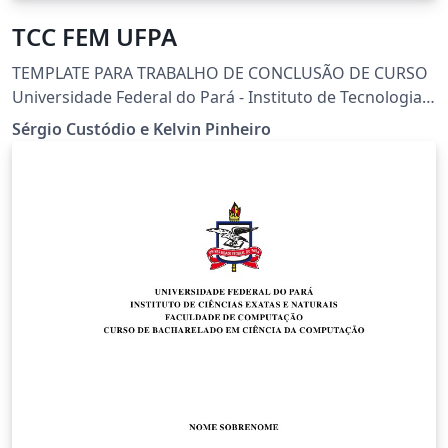
TCC FEM UFPA
TEMPLATE PARA TRABALHO DE CONCLUSÃO DE CURSO
Universidade Federal do Pará - Instituto de Tecnologia
Idealizado por Sérgio Custódio e Kelvin Pinheiro
Sérgio Custódio e Kelvin Pinheiro
Baseado no projeto De: Diego Marczal e Michael
Vornes Customização da classe abnTeX2 Dúvidas:
custodio@ufpa.br