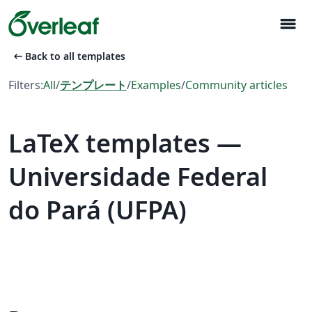
menu
arrow_left_alt
Back to all templates
Filters:
All
/
テンプレート
/
Examples
/
Community articles
LaTeX templates —
Universidade Federal
do Pará (UFPA)