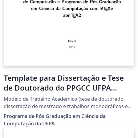
Template para Dissertação e Tese
de Doutorado do PPGCC UFPA
(Universidade Federal do Pará)
Modelo de Trabalho Acadêmico (tese de doutorado,
dissertação de mestrado e trabalhos monográficos em
geral) em conformidade com ABNT NBR 14724:2011:
Programa de Pós Graduação em Ciência da
Informacao e documentacao - Trabalhos acadêmicos.
Computação da UFPA
Modelo de Trabalho Acadêmico da Faculdade de
Computação e Programa de Pós-Graduação em Ciência