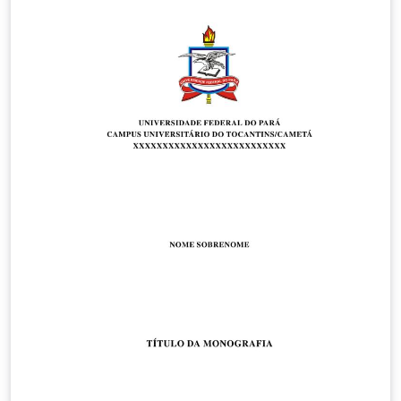
da Computação com LaTeX e abnTeX. Downloaded from
http://www.ppgcc.propesp.ufpa.br/index.php/br/docu
mentos/formularios/205-templates-teses-e-
dissertacoes