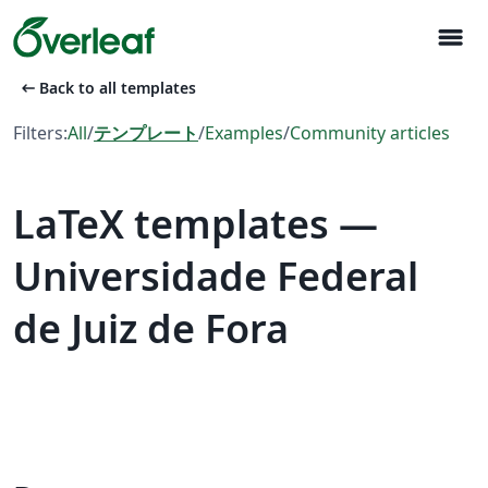
menu
arrow_left_alt
Back to all templates
Filters:
All
/
テンプレート
/
Examples
/
Community articles
LaTeX templates —
Universidade Federal
de Juiz de Fora