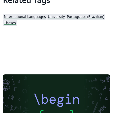
Related Tags
International Languages
University
Portuguese (Brazilian)
Theses
\begin