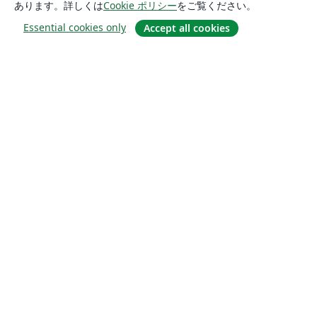
あります。詳しくは
Cookie ポリシー
をご覧ください。
Essential cookies only
Accept all cookies
概要
About us
Careers
ブログ
Solutions
For business
For universities
For government