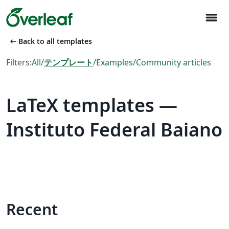
menu
arrow_left_alt
Back to all templates
Filters:
All
/
テンプレート
/
Examples
/
Community articles
LaTeX templates —
Instituto Federal Baiano
Recent