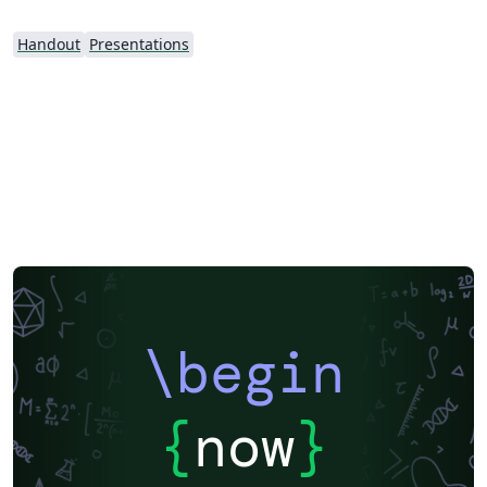
Handout
Presentations
\begin
{
now
}