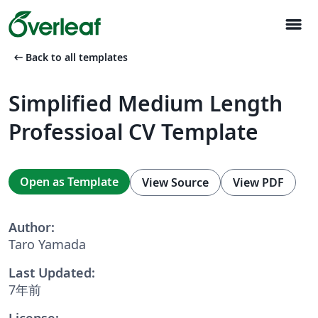
menu
arrow_left_alt
Back to all templates
Simplified Medium Length
Professioal CV Template
Open as Template
View Source
View PDF
Author:
Taro Yamada
Last Updated:
7年前
License: