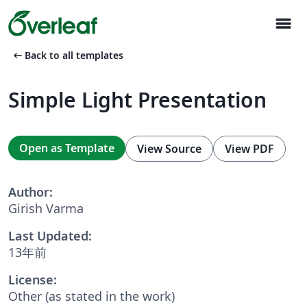
menu
arrow_left_alt
Back to all templates
Simple Light Presentation
Open as Template
View Source
View PDF
Author:
Girish Varma
Last Updated:
13年前
License:
Other (as stated in the work)