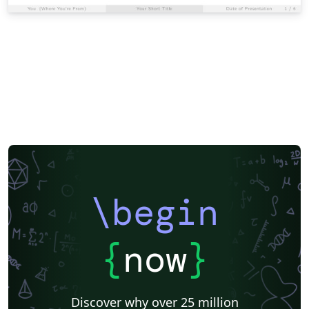
\begin
{
now
}
Discover why over 25 million