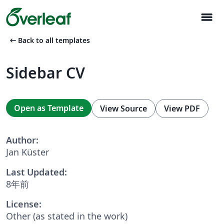
menu
arrow_left_alt
Back to all templates
Sidebar CV
Open as Template
View Source
View PDF
Author:
Jan Küster
Last Updated:
8年前
License:
Other (as stated in the work)