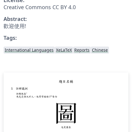
Creative Commons CC BY 4.0
Abstract:
歡迎使用!
Tags:
International Languages
XeLaTeX
Reports
Chinese